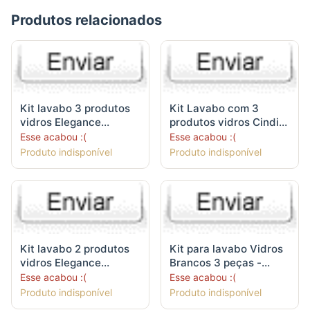
Produtos relacionados
Kit lavabo 3 produtos
Kit Lavabo com 3
vidros Elegance
produtos vidros Cindi
degradé cristal/rosa
shine 190ml - Sabonete
Esse acabou :(
Esse acabou :(
220ml - Sabonete
Líquido/Difusor de
Produto indisponível
Produto indisponível
Líquido/Difusor de
aromas/bandeja
aromas/bandeja
Kit lavabo 2 produtos
Kit para lavabo Vidros
vidros Elegance
Brancos 3 peças -
degradé cristal/rosa
Sabonete
Esse acabou :(
Esse acabou :(
220ml - Sabonete
Líquido/Difusor de
Produto indisponível
Produto indisponível
Líquido/Difusor de
aromas e bandeja